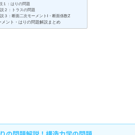
説１：はりの問題
説２：トラスの問題
説３：断面二次モーメントI・断面係数Z
ーメント・はりの問題解説まとめ
りの問題解説！構造力学の問題