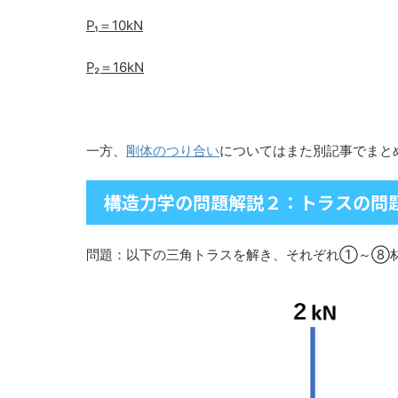
P₁＝10kN
P₂＝16kN
一方、
剛体のつり合い
についてはまた別記事でまと
構造力学の問題解説２：トラスの問
問題：以下の三角トラスを解き、それぞれ①～⑧