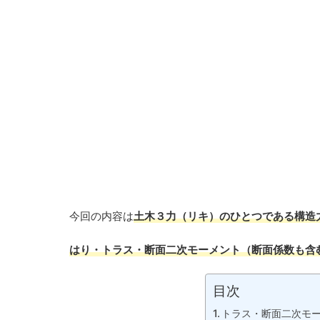
今回の内容は
土木３力（リキ）のひとつである構造
はり・トラス・断面二次モーメント（断面係数も含
目次
トラス・断面二次モ