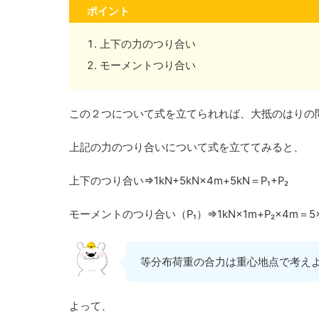
ポイント
上下の力のつり合い
モーメントつり合い
この２つについて式を立てられれば、大抵のはりの
上記の力のつり合いについて式を立ててみると、
上下のつり合い⇒1kN+5kN×4m+5kN＝P₁+P₂
モーメントのつり合い（P₁）⇒1kN×1m+P₂×4m＝5×4
等分布荷重の合力は重心地点で考え
よって、