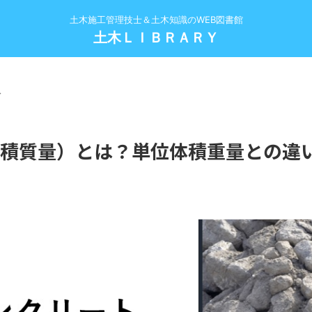
土木施工管理技士＆土木知識のWEB図書館
土木ＬＩＢＲＡＲＹ
>
積質量）とは？単位体積重量との違