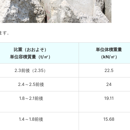
ます。
比重（おおよそ）
単位体積重量
単位容積質量（t/㎥）
（kN/㎥）
2.3前後（2.35）
22.5
2.4～2.5前後
24
1.8～2.1前後
19.11
1.4～1.8前後
15.68