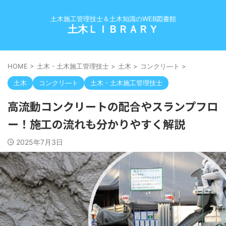
土木施工管理技士＆土木知識のWEB図書館
土木ＬＩＢＲＡＲＹ
HOME
>
土木・土木施工管理技士
>
土木
>
コンクリ―ト
>
土木
コンクリ―ト
土木・土木施工管理技士
高流動コンクリートの配合やスランプフロ
ー！施工の流れも分かりやすく解説
2025年7月3日