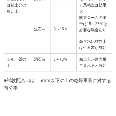
は粘土分の
ト系粘土は効果
多い土
大
関東ロームの場
合は15～25％は
生石灰
3～15％
必要な場合あり
高含水比粘性土
は生石灰が有効
シルト質の
消石灰
5～10％
粘土分が適当量
土
含まれると有効
※試験配合比は、5mm以下の土の乾燥重量に対する
百分率