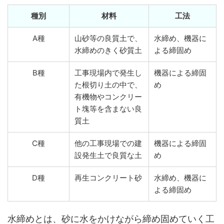
種別
材料
工法
A種
山砂等の良質土で、
水締め、機器に
水締めのきく砂質土
よる締固め
B種
工事現場内で発生し
機器による締固
た根切り土の中で、
め
有機物やコンクリー
ト塊等を含まない良
質土
C種
他の工事現場での建
機器による締固
設発生土で良質な土
め
D種
再生コンクリート砂
水締め、機器に
よる締固め
水締めとは、砂に水をかけながら締め固めていく工