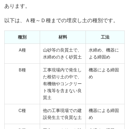
あります。
以下は、Ａ種～Ｄ種までの埋戻し土の種別です。
種別
材料
工法
A種
山砂等の良質土で、
水締め、機器に
水締めのきく砂質土
よる締固め
B種
工事現場内で発生し
機器による締固
た根切り土の中で、
め
有機物やコンクリー
ト塊等を含まない良
質土
C種
他の工事現場での建
機器による締固
設発生土で良質な土
め