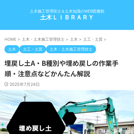
土木施工管理技士＆土木知識のWEB図書館
土木ＬＩＢＲＡＲＹ
HOME
>
土木・土木施工管理技士
>
土木
>
土工・土質
>
土木
土工・土質
土木・土木施工管理技士
埋戻し土A・B種別や埋め戻しの作業手
順・注意点などかんたん解説
2025年7月24日