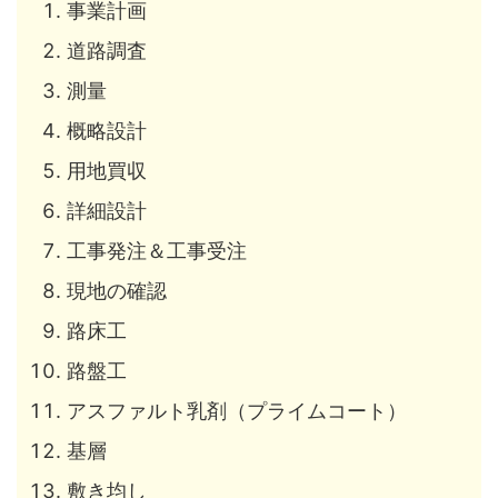
事業計画
道路調査
測量
概略設計
用地買収
詳細設計
工事発注＆工事受注
現地の確認
路床工
路盤工
アスファルト乳剤（プライムコート）
基層
敷き均し