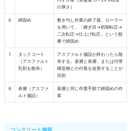
の厚さ）
６
締固め
敷き均し作業の終了後、ローラー
を用いて、「継ぎ目→初期転圧→
二次転圧→仕上げ転圧」という順
番で締固め
７
タックコート
アスファルト舗設が終わったら散
（アスファルト
布する。基層と表層、または付帯
乳剤を散布）
構造物との付着を改善することが
目的
８
表層（アスファ
基層と同じ作業手順で締固めの作
ルト舗設）
業
コンクリート舗装