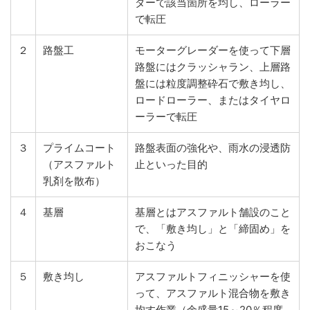
ダーで該当箇所を均し、ローラー
で転圧
２
路盤工
モーターグレーダーを使って下層
路盤にはクラッシャラン、上層路
盤には粒度調整砕石で敷き均し、
ロードローラー、またはタイヤロ
ーラーで転圧
３
プライムコート
路盤表面の強化や、雨水の浸透防
（アスファルト
止といった目的
乳剤を散布）
４
基層
基層とはアスファルト舗設のこと
で、「敷き均し」と「締固め」を
おこなう
５
敷き均し
アスファルトフィニッシャーを使
って、アスファルト混合物を敷き
均す作業（余盛量15～20％程度