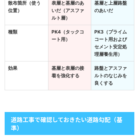
散布箇所（使う
表層と基層のあ
基層と上層路盤
位置）
いだ（アスファ
のあいだ
ルト層）
種類
PK4（タックコ
PK3（プライム
ート用）
コート用および
セメント安定処
理層養生用）
効果
基層と表層の接
路盤とアスファ
着を強化する
ルトのなじみを
良くする
道路工事で確認しておきたい道路勾配（基
準）