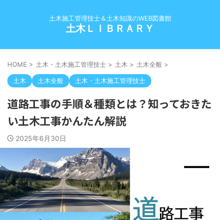
土木施工管理技士＆土木知識のWEB図書館
土木ＬＩＢＲＡＲＹ
HOME
>
土木・土木施工管理技士
>
土木
>
土木全般
>
土木
土木全般
土木・土木施工管理技士
道路工事の手順＆種類とは？知っておきた
い土木工事かんたん解説
2025年6月30日