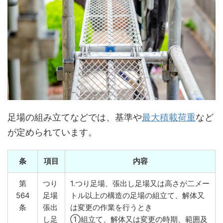
足場の組み立てなどでは、基準や
最大積載荷重
など
が定められています。
条
項目
内容
第
つり
1.つり足場、張出し足場又は高さが二メー
564
足場
トル以上の構造の足場の組立て、解体又
条
張出
は変更の作業を行うとき
し足
①組立て、解体又は変更の時期、範囲及