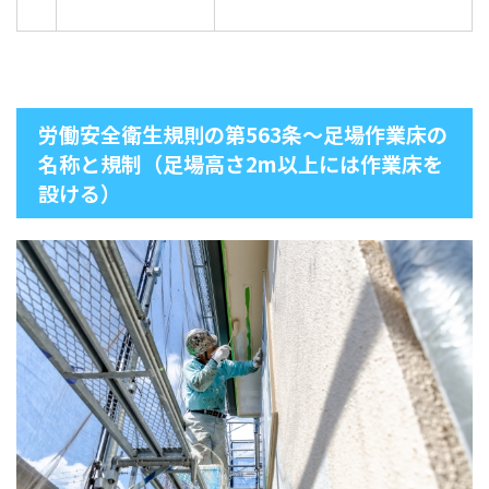
労働安全衛生規則の第563条～足場作業床の
名称と規制（足場高さ2m以上には作業床を
設ける）