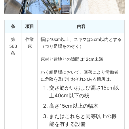
条
項目
内容
第
作業
幅は40cm以上、スキマは3cm以内とする
563
床
（つり足場をのぞく）
条
床材と建地との隙間は12cm未満
わく組足場において、墜落により労働者
に危険を及ぼすおそれのある箇所は、
交さ筋かいおよび高さ15cm以
上40cm以下の桟
高さ15cm以上の幅木
またはこれらと同等以上の機
能を有する設備