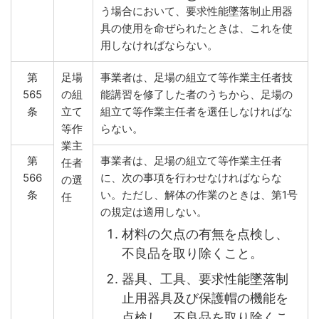
う場合において、要求性能墜落制止用器
具の使用を命ぜられたときは、これを使
用しなければならない。
第
足場
事業者は、足場の組立て等作業主任者技
565
の組
能講習を修了した者のうちから、足場の
条
立て
組立て等作業主任者を選任しなければな
等作
らない。
業主
第
事業者は、足場の組立て等作業主任者
任者
566
に、次の事項を行わせなければならな
の選
条
い。ただし、解体の作業のときは、第1号
任
の規定は適用しない。
材料の欠点の有無を点検し、
不良品を取り除くこと。
器具、工具、要求性能墜落制
止用器具及び保護帽の機能を
点検し、不良品を取り除くこ