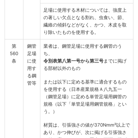
足場に使用する木材については、強度上
の著しい欠点となる割れ、虫食い、節、
繊維の傾斜などがなく、かつ、木皮を取
り除いたものを使用する。
第
鋼管
業者は、鋼管足場に使用する鋼管のう
560
足場
ち、
条
に使
令別表第八第一号から第三号
までに掲げ
用す
る部材以外のもの
る鋼
または以下に定める基準に適合するもの
管等
を使用する（日本産業規格Ａ八九五一
（鋼管足場）に定める単管足場用鋼管の
規格（以下「単管足場用鋼管規格」とい
う。）
材質は、引張強さの値が370Nmm²以上で
あり、かつ伸びが、次に掲げる引張強さ