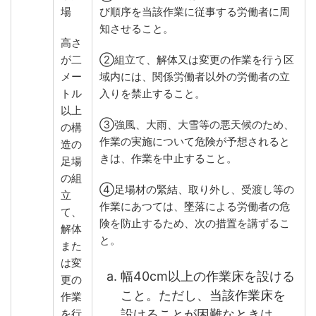
場
び順序を当該作業に従事する労働者に周
知させること。
高さ
が二
②組立て、解体又は変更の作業を行う区
メー
域内には、関係労働者以外の労働者の立
トル
入りを禁止すること。
以上
③強風、大雨、大雪等の悪天候のため、
の構
作業の実施について危険が予想されると
造の
きは、作業を中止すること。
足場
の組
④足場材の緊結、取り外し、受渡し等の
立
作業にあつては、墜落による労働者の危
て、
険を防止するため、次の措置を講ずるこ
解体
と。
また
は変
幅40cm以上の作業床を設ける
更の
こと。ただし、当該作業床を
作業
設けることが困難なときは、
を行