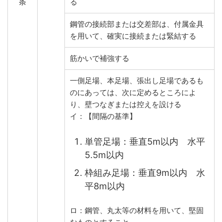
条
る
鋼管の接続部または交差部は、付属金具
を用いて、確実に接続または緊結する
筋かいで補強する
一側足場、本足場、張出し足場であるも
のにあっては、次に定めるところによ
り、壁つなぎまたは控えを設ける
イ：【間隔の基準】
単管足場：垂直5m以内 水平
5.5m以内
枠組み足場：垂直9m以内 水
平8m以内
ロ：鋼管、丸太等の材料を用いて、堅固