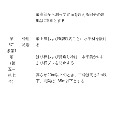
最高部から測って31mを超える部分の建
地は2本組とする
第
枠組
最上層および5層以内ごとに水平材を設け
571
足場
る
条第1
はり枠および持送り枠は、水平筋かいに
項
より横ブレを防止する
（第
五～
高さが20m以上のとき、主枠は高さ2m以
第七
下、間隔は1.85m以下とする
号）