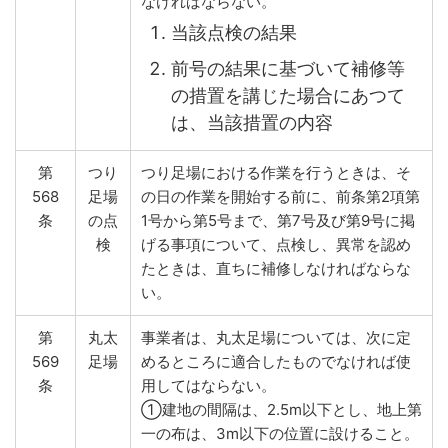
なければならない。
当該点検の結果
前号の結果に基づいて補修等
の措置を講じた場合にあつて
は、当該措置の内容
第
つり
つり足場における作業を行うときは、そ
568
足場
の日の作業を開始する前に、前条第2項第
条
の点
1号から第5号まで、第7号及び第9号に掲
検
げる事項について、点検し、異常を認め
たときは、直ちに補修しなければならな
い。
第
丸太
事業者は、丸太足場については、次に定
569
足場
めるところに適合したものでなければ使
条
用してはならない。
①建地の間隔は、2.5m以下とし、地上第
一の布は、3m以下の位置に設けること。