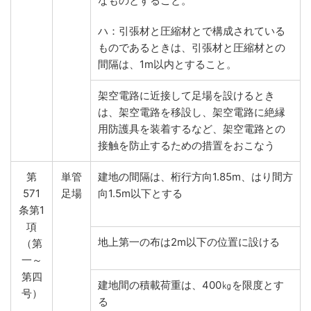
なものとすること。
ハ：引張材と圧縮材とで構成されている
ものであるときは、引張材と圧縮材との
間隔は、1m以内とすること。
架空電路に近接して足場を設けるとき
は、架空電路を移設し、架空電路に絶縁
用防護具を装着するなど、架空電路との
接触を防止するための措置をおこなう
第
単管
建地の間隔は、桁行方向1.85m、はり間方
571
足場
向1.5m以下とする
条第1
項
地上第一の布は2m以下の位置に設ける
（第
一～
第四
建地間の積載荷重は、400㎏を限度とす
号）
る