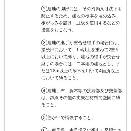
②建地の脚部には、その滑動又は沈下を
防止するため、建地の根本を埋め込み、
根がらみを設け、皿板を使用するなどの
措置をおこなう。
③建地の継手が重合せ継手の場合には、
接続部において、1m以上を重ねて2箇所
以上において縛り、建地の継手が突合せ
継手の場合には、二本組の建地とし、ま
たは1.8m以上の添木を用いて4箇所以上
において縛ること。
④建地、布、腕木等の接続部及び交差部
は、鉄線その他の丈夫な材料で堅固に縛
ること。
⑤筋かいで補強すること。
⑥一側足場、本足場又は張出し足場であ