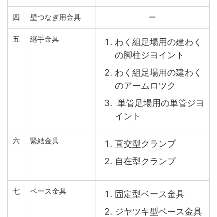
四
壁つなぎ用金具
ー
五
継手金具
わく組足場用の建わく
の脚柱ジヨイント
わく組足場用の建わく
のアームロツク
単管足場用の単管ジヨ
イント
六
緊結金具
直交型クランプ
自在型クランプ
七
ベース金具
固定型ベース金具
ジヤツキ型ベース金具