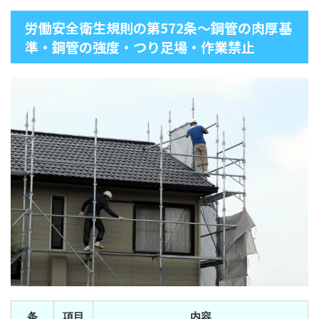
労働安全衛生規則の第572条～鋼管の肉厚基
準・鋼管の強度・つり足場・作業禁止
条
項目
内容