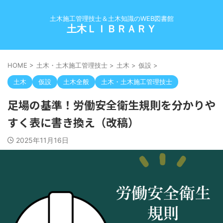
土木施工管理技士＆土木知識のWEB図書館
土木ＬＩＢＲＡＲＹ
HOME
>
土木・土木施工管理技士
>
土木
>
仮設
>
土木
仮設
土木全般
土木・土木施工管理技士
足場の基準！労働安全衛生規則を分かりや
すく表に書き換え（改稿）
2025年11月16日