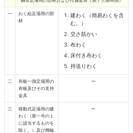
鋼管足場用の部材および付属金具（第十三条関係）
一
わく組足場用の部
建わく（簡易わくを含
材
む。）
交さ筋かい
布わく
床付き布わく
持送りわく
二
布板一側足場用の
ー
布板及びその支持
金具
三
移動式足場用の建
ー
わく（第一号の１
に該当するものを
除く。）及び脚輪