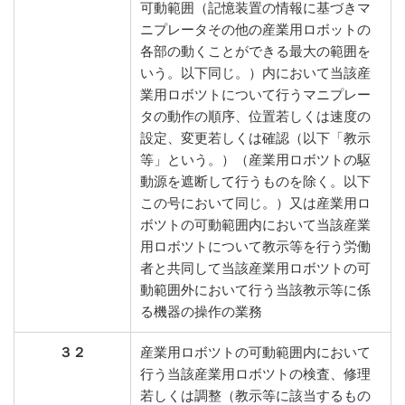
可動範囲（記憶装置の情報に基づきマ
ニプレータその他の産業用ロボットの
各部の動くことができる最大の範囲を
いう。以下同じ。）内において当該産
業用ロボツトについて行うマニプレー
タの動作の順序、位置若しくは速度の
設定、変更若しくは確認（以下「教示
等」という。）（産業用ロボツトの駆
動源を遮断して行うものを除く。以下
この号において同じ。）又は産業用ロ
ボツトの可動範囲内において当該産業
用ロボツトについて教示等を行う労働
者と共同して当該産業用ロボツトの可
動範囲外において行う当該教示等に係
る機器の操作の業務
３２
産業用ロボツトの可動範囲内において
行う当該産業用ロボツトの検査、修理
若しくは調整（教示等に該当するもの