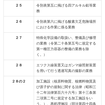
２５
令別表第五に掲げる四アルキル鉛等業
務
２６
令別表第六に掲げる酸素欠乏危険場所
における作業に係る業務
２７
特殊化学設備の取扱い、整備及び修理
の業務（令第二十条第五号に規定する
第一種圧力容器の整備の業務を除
く。）
２８
エツクス線装置又はガンマ線照射装置
を用いて行う透過写真の撮影の業務
２８の２
加工施設（核原料物質、核燃料物質及
び原子炉の規制に関する法律（昭和三
十二年法律第百六十六号）第十三条第
二項第二号に規定する加工施設をい
う。）、再処理施設（同法第四十四条