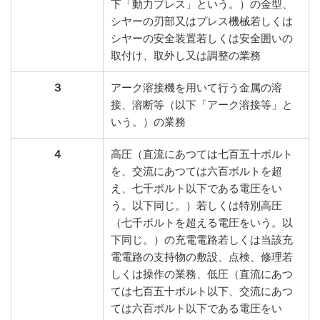
下「動力プレス」という。）の金型、
シヤーの刃部又はプレス機械若しくは
シヤーの安全装置若しくは安全囲いの
取付け、取外し又は調整の業務
３
アーク溶接機を用いて行う金属の溶
接、溶断等（以下「アーク溶接等」と
いう。）の業務
４
高圧（直流にあつては七百五十ボルト
を、交流にあつては六百ボルトを超
え、七千ボルト以下である電圧をい
う。以下同じ。）若しくは特別高圧
（七千ボルトを超える電圧をいう。以
下同じ。）の充電電路若しくは当該充
電電路の支持物の敷設、点検、修理若
しくは操作の業務、低圧（直流にあつ
ては七百五十ボルト以下、交流にあつ
ては六百ボルト以下である電圧をい