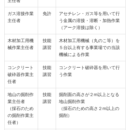
主任者
ガス溶接作業
免許
アセチレン・ガス等を用いて行
主任者
う金属の溶接・溶断・加熱作業
（アーク溶接は除く）
木材加工用機
技能
木材加工用機械（丸のこ等）を
械作業主任者
講習
５台以上有する事業場での当該
機械による作業
コンクリート
技能
コンクリート破砕器を用いて行
破砕器作業主
講習
う作業
任者
地山の掘削作
技能
掘削面の高さが２m以上となる
業主任者
講習
地山掘削作業
（採石のため
（採石のための高さ２m以上の
の掘削作業主
掘削）
任者）