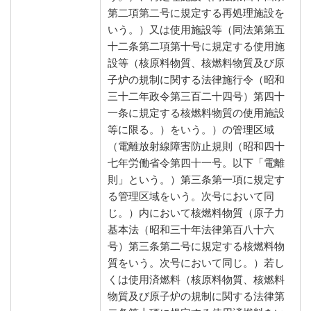
第二項第二号に規定する再処理施設を
いう。）又は使用施設等（同法第第五
十二条第二項第十号に規定する使用施
設等（核原料物質、核燃料物質及び原
子炉の規制に関する法律施行令（昭和
三十二年政令第三百二十四号）第四十
一条に規定する核燃料物質の使用施設
等に限る。）をいう。）の管理区域
（電離放射線障害防止規則（昭和四十
七年労働省令第四十一号。以下「電離
則」という。）第三条第一項に規定す
る管理区域をいう。次号において同
じ。）内において核燃料物質（原子力
基本法（昭和三十年法律第百八十六
号）第三条第二号に規定する核燃料物
質をいう。次号において同じ。）若し
くは使用済燃料（核原料物質、核燃料
物質及び原子炉の規制に関する法律第