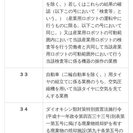
を除く。）若しくはこれらの結果の確
認（以下この号において「検査等」と
いう。）（産業用ロボツトの運転中に
行うものに限る。以下この号において
同じ。）又は産業用ロボツトの可動範
囲内において当該産業用ロボツトの検
査等を行う労働者と共同して当該産業
用ロボツトの可動範囲外において行う
当該検査等に係る機器の操作の業務
３３
自動車（二輪自動車を除く。）用タイ
ヤの組立てに係る業務のうち、空気圧
縮機を用いて当該タイヤに空気を充て
んする業務
３４
ダイオキシン類対策特別措置法施行令
(平成十一年政令第四百三十三号)別表第
一第五号に掲げる廃棄物焼却炉を有す
る廃棄物の焼却施設(第九十条第五号の