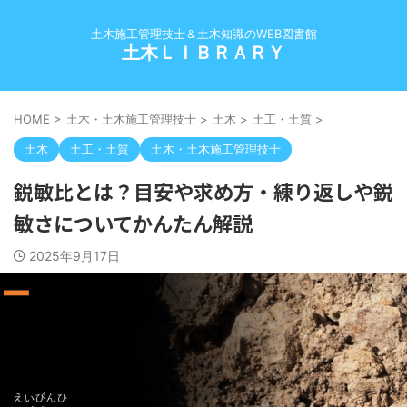
土木施工管理技士＆土木知識のWEB図書館
土木ＬＩＢＲＡＲＹ
HOME
>
土木・土木施工管理技士
>
土木
>
土工・土質
>
土木
土工・土質
土木・土木施工管理技士
鋭敏比とは？目安や求め方・練り返しや鋭
敏さについてかんたん解説
2025年9月17日