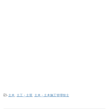
-
土木
,
土工・土質
,
土木・土木施工管理技士