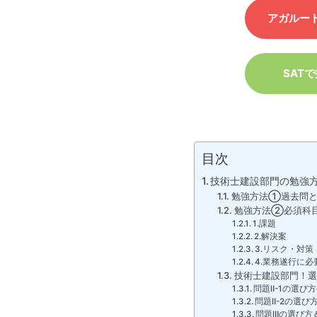
アガルート
SAT
目次
技術士建設部門の勉強
勉強方法➀過去問と
勉強方法②必須科目
1.課題
2.解決案
3.リスク・対策
4.業務遂行に
技術士建設部門！選
問題Ⅱ-1の選び
問題Ⅱ-2の選び
問題Ⅲの選び方