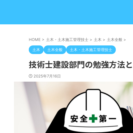
HOME
>
土木・土木施工管理技士
>
土木
>
土木全般
>
土木
土木全般
土木・土木施工管理技士
技術士建設部門の勉強方法と
2025年7月16日