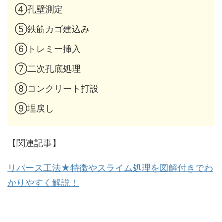
④孔壁測定
⑤鉄筋カゴ建込み
⑥トレミー挿入
⑦二次孔底処理
⑧コンクリート打設
⑨埋戻し
【関連記事】
リバース工法★特徴やスライム処理を図解付きでわ
かりやすく解説！