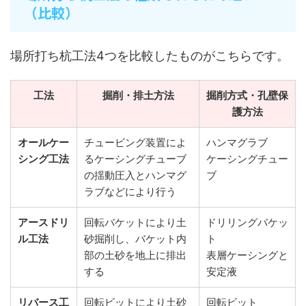
（比較）
場所打ち杭工法4つを比較したものがこちらです。
工法
掘削・排土方法
掘削方式・孔壁保
護方法
オールケー
チュービング装置によ
ハンマグラブ
シング工法
るケーシングチューブ
ケーシングチュー
の揺動圧入とハンマグ
ブ
ラブなどにより行う
アースドリ
回転バケットにより土
ドリリングバケッ
ル工法
砂掘削し、バケット内
ト
部の土砂を地上に排出
表層ケーシングと
する
安定液
リバース工
回転ビットにより土砂
回転ビット