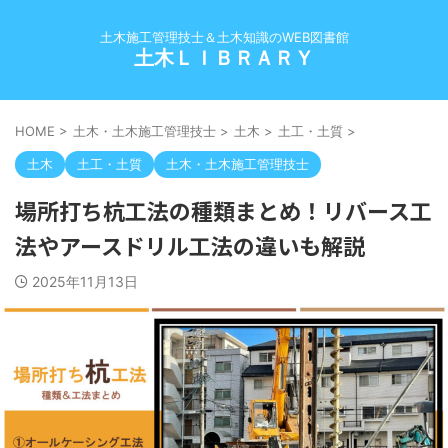
土木施工管理技士＆土木知識のWEB図書館
土木ＬＩＢＲＡＲＹ
HOME
>
土木・土木施工管理技士
>
土木
>
土工・土質
>
土木
土工・土質
土木・土木施工管理技士
場所打ち杭工法の種類まとめ！リバース工
法やアースドリル工法の違いも解説
2025年11月13日