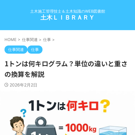
土木施工管理技士＆土木知識のWEB図書館
土木ＬＩＢＲＡＲＹ
HOME
>
仕事関連
>
仕事
>
仕事関連
仕事
1トンは何キログラム？単位の違いと重さ
の換算を解説
2026年2月2日