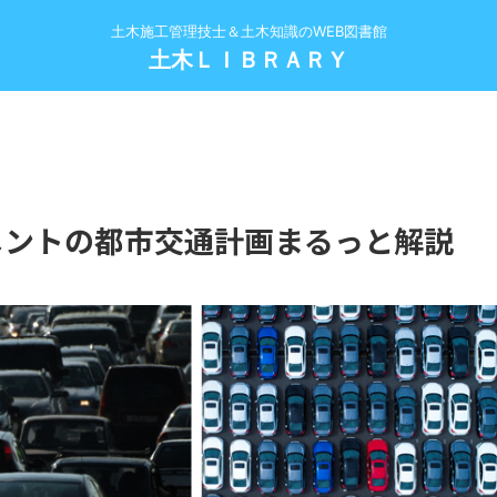
土木施工管理技士＆土木知識のWEB図書館
土木ＬＩＢＲＡＲＹ
メントの都市交通計画まるっと解説