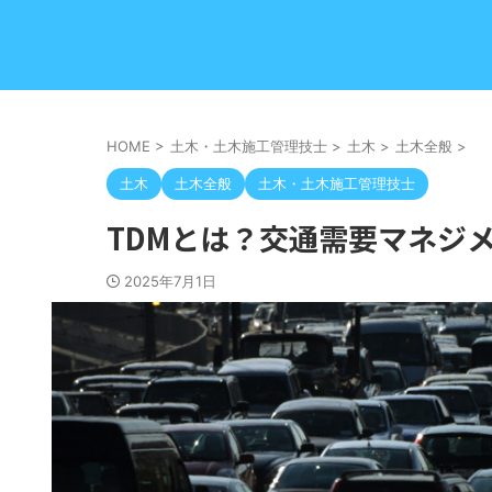
HOME
>
土木・土木施工管理技士
>
土木
>
土木全般
>
土木
土木全般
土木・土木施工管理技士
TDMとは？交通需要マネジ
2025年7月1日