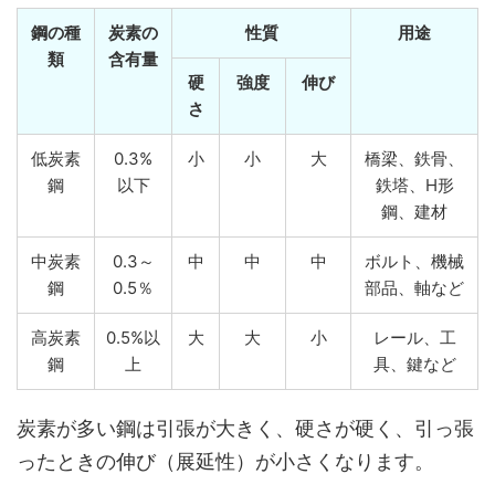
鋼の種
炭素の
性質
用途
類
含有量
硬
強度
伸び
さ
低炭素
0.3%
小
小
大
橋梁、鉄骨、
鋼
以下
鉄塔、H形
鋼、建材
中炭素
0.3～
中
中
中
ボルト、機械
鋼
0.5％
部品、軸など
高炭素
0.5%以
大
大
小
レール、工
鋼
上
具、鍵など
炭素が多い鋼は引張が大きく、硬さが硬く、引っ張
ったときの伸び（展延性）が小さくなります。