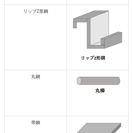
リップZ形鋼
丸鋼
帯鋼