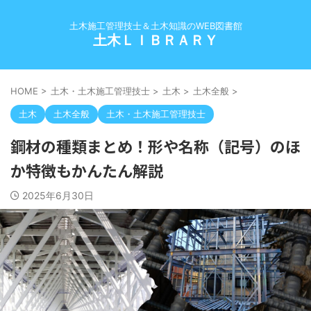
土木施工管理技士＆土木知識のWEB図書館
土木ＬＩＢＲＡＲＹ
HOME
>
土木・土木施工管理技士
>
土木
>
土木全般
>
土木
土木全般
土木・土木施工管理技士
鋼材の種類まとめ！形や名称（記号）のほ
か特徴もかんたん解説
2025年6月30日