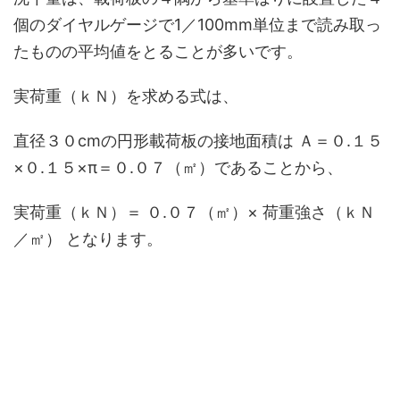
個のダイヤルゲージで1／100mm単位まで読み取っ
たものの平均値をとることが多いです。
実荷重（ｋＮ）を求める式は、
直径３０cmの円形載荷板の接地面積は Ａ＝０.１５
×０.１５×π＝０.０７（㎡）であることから、
実荷重（ｋＮ）＝ ０.０７（㎡）× 荷重強さ（ｋＮ
／㎡） となります。