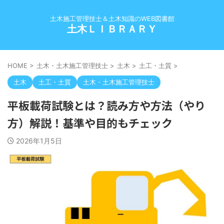
土木施工管理技士＆土木知識のWEB図書館
土木ＬＩＢＲＡＲＹ
HOME
>
土木・土木施工管理技士
>
土木
>
土工・土質
>
土木
土工・土質
土木・土木施工管理技士
平板載荷試験とは？読み方や方法（やり
方）解説！基準や目的もチェック
2026年1月5日