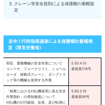
クレーン等安全規則による保護帽の着帽規
定
法令①行政指導通達による保護帽の着帽規
定（厚生労働省）
荷役、運搬機械の安全対策について
S.50.4.10
コンベヤ、フォークリフト、ショベル
基発第218号
ローダ、移動式クレーン、ダンプトラ
ック等の機械を使用する作業。
「林業における刈払機使用に係る安全
S.60.2.19
作業指針」の周知徹底について
基発第90号
刈払機の刈刃破損、反発、及び転倒に