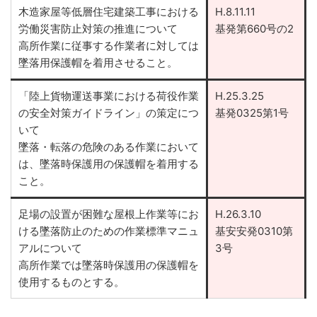
木造家屋等低層住宅建築工事における
H.8.11.11
労働災害防止対策の推進について
基発第660号の2
高所作業に従事する作業者に対しては
墜落用保護帽を着用させること。
「陸上貨物運送事業における荷役作業
H.25.3.25
の安全対策ガイドライン」の策定につ
基発0325第1号
いて
墜落・転落の危険のある作業において
は、墜落時保護用の保護帽を着用する
こと。
足場の設置が困難な屋根上作業等にお
H.26.3.10
ける墜落防止のための作業標準マニュ
基安安発0310第
アルについて
3号
高所作業では墜落時保護用の保護帽を
使用するものとする。