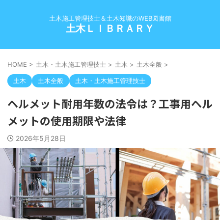
土木施工管理技士＆土木知識のWEB図書館
土木ＬＩＢＲＡＲＹ
HOME
>
土木・土木施工管理技士
>
土木
>
土木全般
>
土木
土木全般
土木・土木施工管理技士
ヘルメット耐用年数の法令は？工事用ヘル
メットの使用期限や法律
2026年5月28日