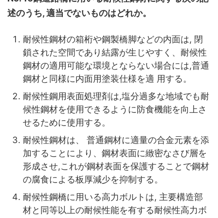
述のうち, 適当でないものはどれか。
耐候性鋼材の箱桁や鋼製橋脚などの内面は, 閉
鎖された空間であり結露が生じやすく、耐候性
鋼材の適用可能な環境とならない場合には,普通
鋼材と同様に内面用塗装仕様を適 用する。
耐候性鋼用表面処理剤は,塩分過多な地域でも耐
候性鋼材を使用できるように防食機能を向上さ
せるために使用する。
耐候性鋼材は、 普通鋼材に適量の合金元素を添
加することにより、鋼材表面に緻密なさび層を
形成させ,これが鋼材表面を保護することで鋼材
の腐食による板厚減少を抑制する。
耐候性鋼橋に用いる高力ボルトは, 主要構造部
材と同等以上の耐候性能を有する耐候性高力ボ