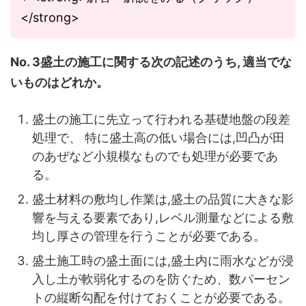
</strong>
No. 3盛土の施工に関する次の記述のうち, 適当でな
いものはどれか。
盛土の施工に先立って行われる基礎地盤の段差
処理で、 特に盛土高の低い場合には,凹凸が田
のあぜなど小規模なものでも処理が必要であ
る。
盛土材料の敷均し作業は,盛土の品質に大きな影
響を与える要素であり,レベル測量などによる敷
均し厚さの管理を行うことが必要である。
盛土施工時の盛土面には,盛土内に雨水などが浸
入し土が軟弱化するのを防ぐため、数
パーセン
トの縦断勾配を付けておくことが必要である。