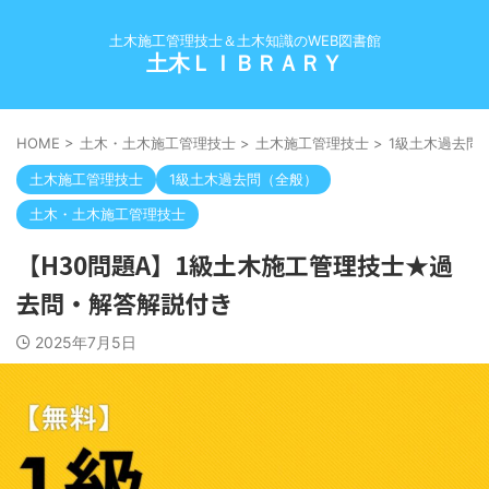
土木施工管理技士＆土木知識のWEB図書館
土木ＬＩＢＲＡＲＹ
HOME
>
土木・土木施工管理技士
>
土木施工管理技士
>
1級土木過去問
土木施工管理技士
1級土木過去問（全般）
土木・土木施工管理技士
【H30問題A】1級土木施工管理技士★過
去問・解答解説付き
2025年7月5日