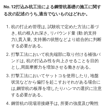
No. 12打込み杭工法による鋼管杭基礎の施工に関す
る次の記述のうち,適当でないものはどれか。
杭の打止め管理は, 試験杭で定めた方法に基づ
き, 杭の根入れ深さ, リバウンド量 (動 的支持
力),貫入量, 支持層の状態などより総合的に判断
する必要がある。
打撃工法において杭先端部に取り付ける補強バ
ンドは, 杭の打込み性を向上させることを目的
とし,周面摩擦力を増加させる働きがある。
打撃工法においてヤットコを使用したり, 地盤
状況などから偏打を起こすおそれがある場合に
は,鋼管杭の板厚を増したりハンマの選択に注意
する必要がある。
鋼管杭の現場溶接継手は, 所要の強度及び剛性