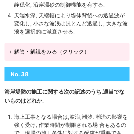
静穏化, 沿岸漂砂の制御機能を有する。
天端水深, 天端幅により堤体背後への透過波が
変化し, 小さな波浪はほとんど透過し, 大きな波
浪を選択的に減衰させる。
+ 解答・解説をみる（クリック）
No. 38
海岸堤防の施工に関する次の記述のうち,適当でな
いものはどれか。
海上工事となる場合は,波浪,潮汐, 潮流の影響を
強く受け, 作業時間が制限される場 合もあるの
で、現場の施工条件に対する配慮が重要であ