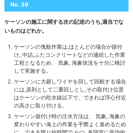
No. 39
ケーソンの施工に関する次の記述のうち,適当でな
いものはどれか。
ケーソンの曳航作業は,ほとんどの場合が据付
け, 中詰,ふたコンクリートなどの連続した作業
工程となるため、 気象, 海象状況を十分に検討
して実施する。
ケーソンに大廻しワイヤを回して回航する場合
には,原則として二重回しとし,その取付け位置
はケーソンの吃水線以下で、できれば浮心付近
の高さに取り付ける。
ケーソン据付け時の注水方法は、 気象, 海象の
変わりやすい海上の作業を手際よく進めるため
に、できる限り短時間で,かつ, 各隔室に平均的