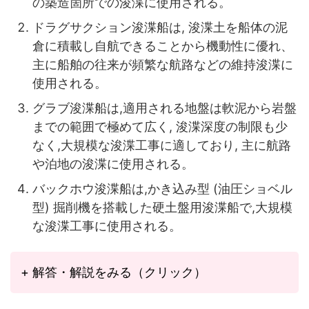
の築造箇所での浚渫に使用される。
ドラグサクション浚渫船は, 浚渫土を船体の泥
倉に積載し自航できることから機動性に優れ、
主に船舶の往来が頻繁な航路などの維持浚渫に
使用される。
グラブ浚渫船は,適用される地盤は軟泥から岩盤
までの範囲で極めて広く, 浚渫深度の制限も少
なく,大規模な浚渫工事に適しており, 主に航路
や泊地の浚渫に使用される。
バックホウ浚渫船は,かき込み型 (油圧ショベル
型) 掘削機を搭載した硬土盤用浚渫船で,大規模
な浚渫工事に使用される。
+ 解答・解説をみる（クリック）