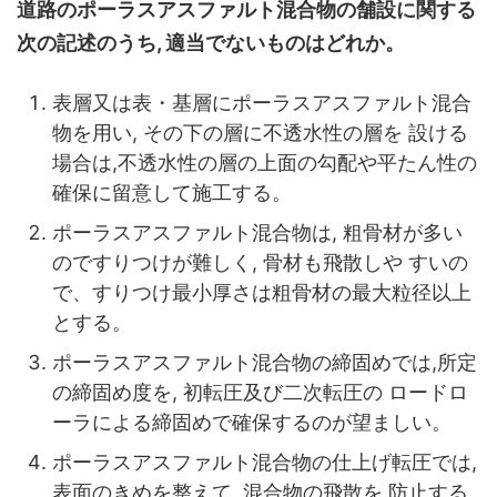
道路のポーラスアスファルト混合物の舗設に関する
次の記述のうち, 適当でないものはどれか。
表層又は表・基層にポーラスアスファルト混合
物を用い, その下の層に不透水性の層を 設ける
場合は,不透水性の層の上面の勾配や平たん性の
確保に留意して施工する。
ポーラスアスファルト混合物は, 粗骨材が多い
のですりつけが難しく, 骨材も飛散しや すいの
で、すりつけ最小厚さは粗骨材の最大粒径以上
とする。
ポーラスアスファルト混合物の締固めでは,所定
の締固め度を, 初転圧及び二次転圧の ロードロ
ーラによる締固めで確保するのが望ましい。
ポーラスアスファルト混合物の仕上げ転圧では,
表面のきめを整えて, 混合物の飛散を 防止する