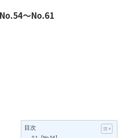
.54～No.61
目次
【No.54】