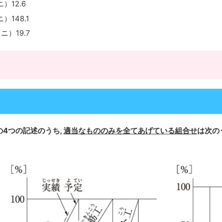
12.6
148.1
）19.7
4つの記述のうち,
適当なもののみを全てあげている組合せ
は次の