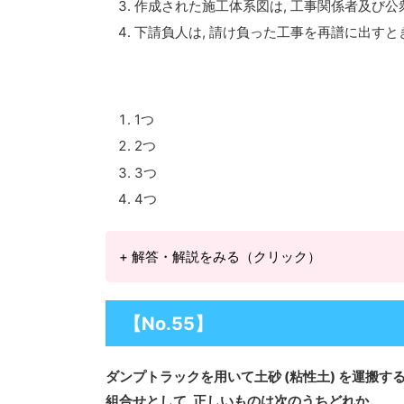
作成された施工体系図は, 工事関係者及び
下請負人は, 請け負った工事を再譜に出す
1つ
2つ
3つ
4つ
+ 解答・解説をみる（クリック）
【No.55】
ダンプトラックを用いて土砂 (粘性土) を運搬す
組合せとして,
正しいもの
は次のうちどれか。