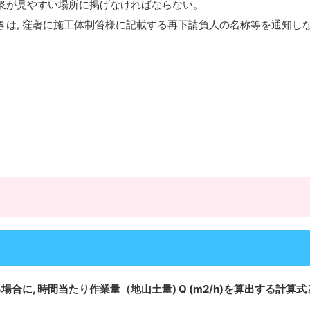
公衆が見やすい場所に掲げなければならない。
ときは, 窪著に施工体制笞様に記載する再下請負人の名称等を通知し
る場合に, 時間当たり作業量（地山土量) Q (m2/h)を算出する