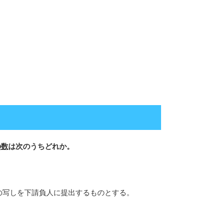
の数
は次のうちどれか。
その写しを下請負人に提出するものとする。