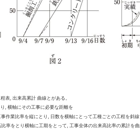
工程表, 出来高累計 曲線とがある。
とり, 横軸にその工事に必要な距離を
工事作業比率を縦にとり, 日数を横軸にとって工種ごとの工程を斜
高比率をとり横軸に工期をとって, 工事全体の出来高比率の累計を