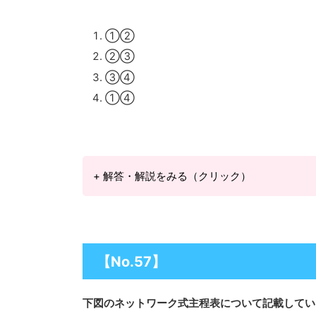
➀②
②③
③④
➀④
+ 解答・解説をみる（クリック）
【No.57】
下図のネットワーク式主程表について記載してい