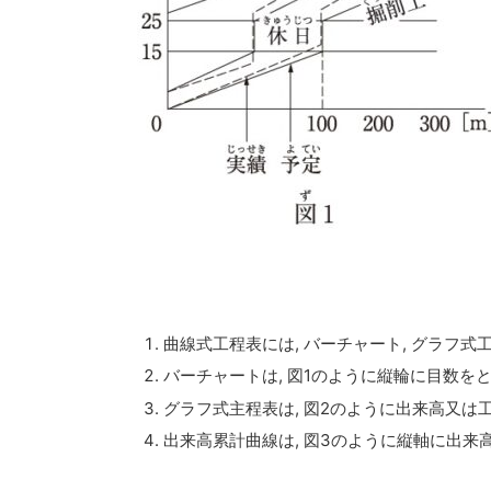
曲線式工程表には, バーチャート, グラフ式
バーチャートは, 図1のように縦輪に目数を
グラフ式主程表は, 図2のように出来高又は
出来高累計曲線は, 図3のように縦軸に出来