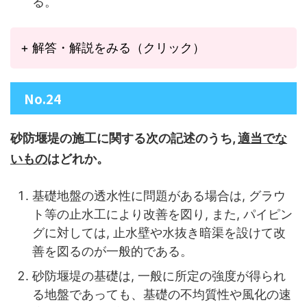
る。
+ 解答・解説をみる（クリック）
No.24
砂防堰堤の施工に関する次の記述のうち,
適当でな
いもの
はどれか。
基礎地盤の透水性に問題がある場合は, グラウ
ト等の止水工により改善を図り, また, パイピン
グに対しては, 止水壁や水抜き暗渠を設けて改
善を図るのが一般的である。
砂防堰堤の基礎は, 一般に所定の強度が得られ
る地盤であっても、基礎の不均質性や風化の速