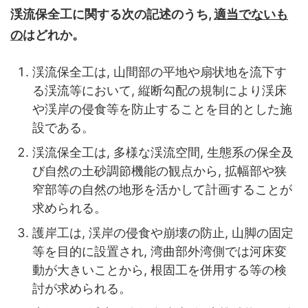
渓流保全工に関する次の記述のうち,
適当でないも
の
はどれか。
渓流保全工は, 山間部の平地や扇状地を流下す
る渓流等において, 縦断勾配の規制により渓床
や渓岸の侵食等を防止することを目的とした施
設である。
渓流保全工は, 多様な渓流空間, 生態系の保全及
び自然の土砂調節機能の観点から, 拡幅部や狭
窄部等の自然の地形を活かして計画することが
求められる。
護岸工は, 渓岸の侵食や崩壊の防止, 山脚の固定
等を目的に設置され, 湾曲部外湾側では河床変
動が大きいことから, 根固工を併用する等の検
討が求められる。