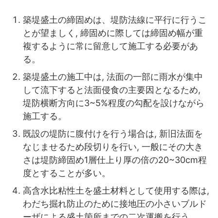
築堤盛土の締固めは、堤防法線に平行に行うこ
とが望ましく, 締固めに際しては締固め幅が重
複するように常に留意して施工する必要があ
る。
築堤盛土の施工中は, 法面の一部に雨水が集中
して流下すると法面侵食の主要因となるため,
堤防横断方向に3~5%程度の勾配を設けながら
施工する。
既設の堤防に腹付けを行う場合は, 新旧法面を
なじませるため段切りを行い, 一般にその大き
さは堤防締固め1層仕上り厚の倍の20~30cm程
度とすることが多い。
高含水比粘性土を盛土材料として使用する際は,
わだち掘れ防止のために接地圧の小さいブルド
ーザによる盛土箇所までの二次運搬を行う。