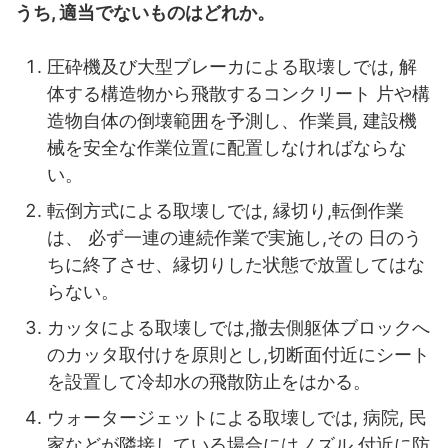
うち, 適当でないものはどれか。
圧砕機及び大型ブレーカによる取壊しでは, 解
体する構造物から飛散するコンクリート 片や構
造物自体の倒壊範囲を予測し、作業員, 建設機
械を安全な作業位置に配置しなければならな
い。
転倒方式による取壊しでは, 縁切り,転倒作業
は、 必ず一連の連続作業で実施し,その 日のう
ちに終了させ、縁切りした状態で放置してはな
らない。
カッタによる取壊しでは,撤去側躯体ブロックへ
のカッタ取付けを原則とし,切断面付近にシート
を設置して冷却水の飛散防止をはかる。
ウォータージェットによる取壊しでは, 病院, 民
家などが隣接している場合にはノズル 付近に防