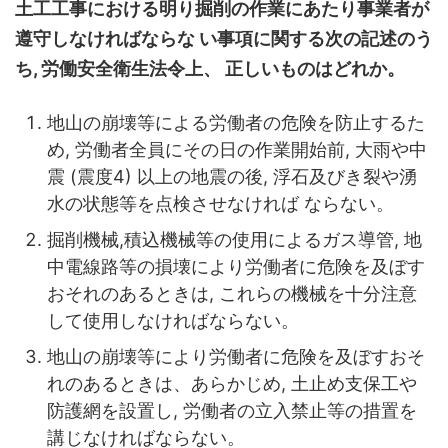
土工工事における明り掘削の作業にあたり事業者が
遵守しなければならな い事項に関する次の記述のう
ち, 労働安全衛生法令上、 正しいものはどれか。
地山の崩壊等による労働者の危険を防止するた
め, 労働者全員にその日の作業開始前, 大雨や中
震 (震度4) 以上の地震の後, 浮石及びき裂や湧
水の状態等を点検させなければ ならない。
掘削機械,積込機械等の使用によるガス導管, 地
中電線路等の損壊により労働者に危険を及ぼす
おそれのあるときは, これらの機械を十分注意
して使用しなければならない。
地山の崩壊等により労働者に危険を及ぼすおそ
れのあるときは、あらかじめ, 土止め支保工や
防護網を設置し, 労働者の立入禁止等の措置を
講じなければならない。