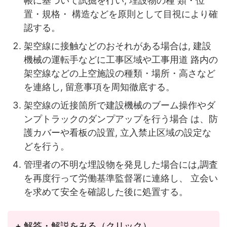
帳に基づいて試掘を行い, 埋設物の種 類・位
置・規格・ 構造などを原則として目視により確
認する。
架空線に接触などのおそれがある場合は, 建設
機械の運転手などに工事区域や工事用道 路内の
架空線などの上空施設の種類・場所・高さなど
を連絡し, 留意事項を周知徹底する。
架空線の近接箇所で建設機械のブーム操作やダ
ンプトラックのダンプアップを行う場合 は、防
護カバーや看板の設置, 立入禁止区域の設定な
どを行う。
管理者の不明な埋設物を発見した場合には,調査
を再度行って労働基準監督署に連絡し、 立会い
を求めて安全を確認した後に処置する。
+ 解答・解説をみる（クリック）