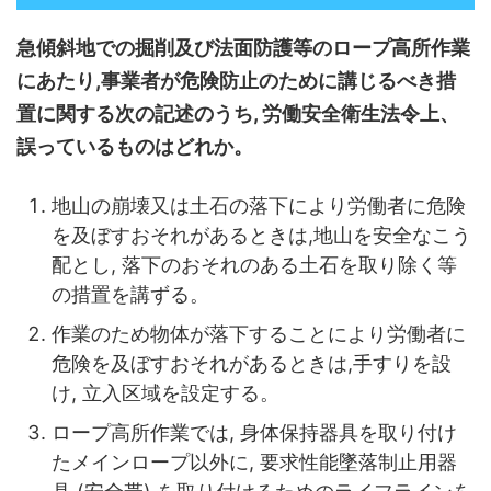
急傾斜地での掘削及び法面防護等のロープ高所作業
にあたり,事業者が危険防止のために講じるべき措
置に関する次の記述のうち, 労働安全衛生法令上、
誤っているものはどれか。
地山の崩壊又は土石の落下により労働者に危険
を及ぼすおそれがあるときは,地山を安全なこう
配とし, 落下のおそれのある土石を取り除く等
の措置を講ずる。
作業のため物体が落下することにより労働者に
危険を及ぼすおそれがあるときは,手すりを設
け, 立入区域を設定する。
ロープ高所作業では, 身体保持器具を取り付け
たメインロープ以外に, 要求性能墜落制止用器