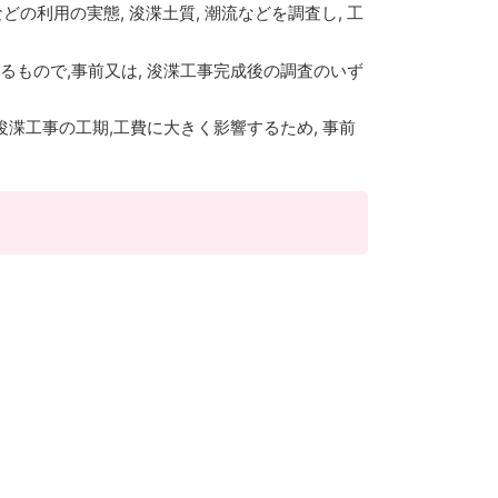
利用の実態, 浚渫土質, 潮流などを調査し, 工
るもので,事前又は, 浚渫工事完成後の調査のいず
浚渫工事の工期,工費に大きく影響するため, 事前