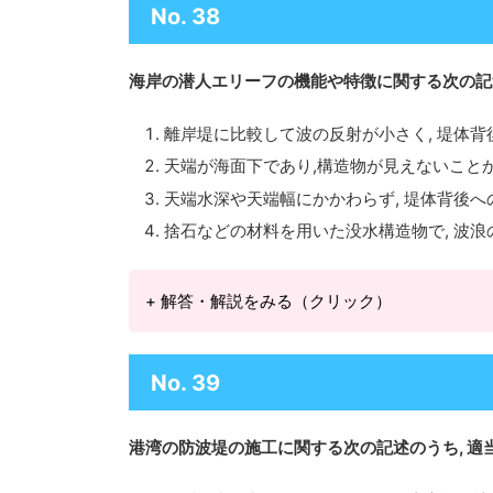
No. 38
海岸の潜人エリーフの機能や特徴に関する次の記
離岸堤に比較して波の反射が小さく, 堤体
天端が海面下であり,構造物が見えないこと
天端水深や天端幅にかかわらず, 堤体背後
捨石などの材料を用いた没水構造物で, 波浪
+ 解答・解説をみる（クリック）
No. 39
港湾の防波堤の施工に関する次の記述のうち, 適