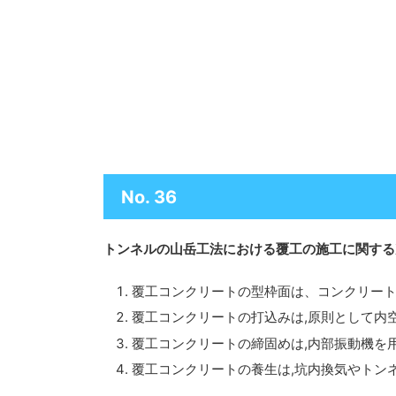
No. 36
トンネルの山岳工法における覆工の施工に関する次
覆工コンクリートの型枠面は、コンクリート
覆工コンクリートの打込みは,原則として内
覆工コンクリートの締固めは,内部振動機を用
覆工コンクリートの養生は,坑内換気やトン