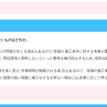
ないものはどれか。
濁りの問題が生じる場合もあるので 現場の 施工条件に対する考慮が
, 周辺環境と調和しないといった弊害を
極力防止するため, 堤防
の影響を強く受け, 作業時間が制限される場 合もあるので、現場の施
が,強度の低い地盤に施工せざるを得ない
場合には,必要に応じて押