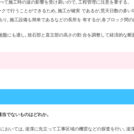
比べて施工時の波の影響を受け易いので, 工程管理に注意を要する。
ークで行うことができるため, 施工が確実 であるが,荒天日数の多
あり, 施工設備も簡単であるなどの長所を 有するが,各ブロック間
地盤にも適し, 捨石部と直立部の高さの割 合を調整して経済的な断
適当でないものはどれか。
においては, 浚渫に先立って工事区域の機雷などの探査を行い, 浚