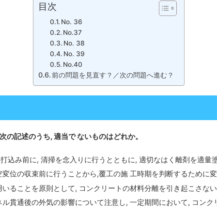
目次
No. 36
No.37
No. 38
No. 39
No.40
前の問題を見直す？／次の問題へ進む？
の記述のうち, 適当で ないものはどれか。
打込み前に, 清掃を念入りに行うとともに, 適切なはく離剤を適量
空変位の収束前に行うことから,覆工の施 工時期を判断するために
いることを原則として, コンクリートの
材料分離を引き起こさない
ネル貫通後の外気の影響について注意し, 一定期間において, コン