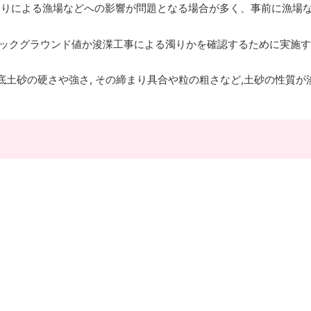
による漁場などへの影響が問題となる場合が多く、事前に漁場などの
バックグラウンド値か浚渫工事による濁りかを確認するために実施す
底土砂の硬さや強さ, その締まり具合や粒の粗さなど,土砂の性質が