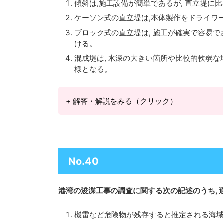
傾斜は,施工設備が簡単であるが, 直立堤に
ケーソン式の直立堤は,本体製作をドライワ
ブロック式の直立堤は, 施工が確実で容易で
ける。
混成堤は, 水深の大きい箇所や比較的軟弱な
様となる。
+ 解答・解説をみる（クリック）
No.40
港湾の浚渫工事の調査に関する次の記述のうち, 
機雷など危険物が残存すると推定される海域